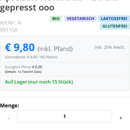
gepresst ooo
BIO
VEGETARISCH
LAKTOSEFREI
Art.Nr.: A-
GLUTENFREI
9911SA
€ 9,80
inkl. 20% MwSt.
(inkl. Pfand)
(Grundpreis: € 8,00 / KG Netto)
Zuzüglich Pfand:
€ 0,20
(Details: 1x Flasche Glas)
Auf Lager (nur noch 15 Stück)
Menge:
-
+