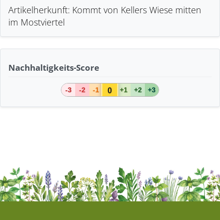
Artikelherkunft: Kommt von Kellers Wiese mitten
im Mostviertel
Nachhaltigkeits-Score
0
-3
-2
-1
+1
+2
+3